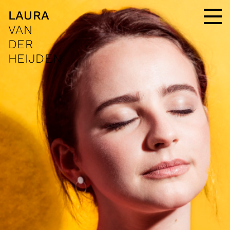
LAURA
VAN
DER
HEIJDEN