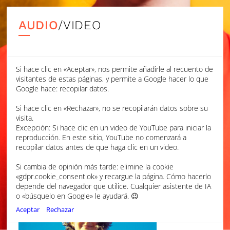
AUDIO
/VIDEO
EARTH, SEA, AIR
Si hace clic en «Aceptar», nos permite añadirle al recuento de
BRIDGE, FRANCES-HOAD, WALTON
visitantes de estas páginas, y permite a Google hacer lo que
Google hace: recopilar datos.
LAURA VAN DER HEIJDEN
Si hace clic en «Rechazar», no se recopilarán datos sobre su
BBC SCOTTISH SYMPHONY ORCHESTRA
visita.
Excepción: Si hace clic en un video de YouTube para iniciar la
RYAN WIGGLESWORTH, CONDUCTOR
reproducción. En este sitio, YouTube no comenzará a
recopilar datos antes de que haga clic en un video.
Si cambia de opinión más tarde: elimine la cookie
«gdpr.cookie_consent.ok» y recargue la página. Cómo hacerlo
depende del navegador que utilice. Cualquier asistente de IA
o «búsquelo en Google» le ayudará. 😉
Aceptar
Rechazar