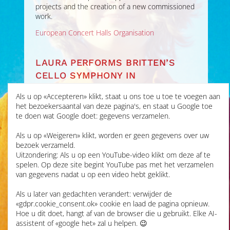
projects and the creation of a new commissioned
work.
European Concert Halls Organisation
LAURA PERFORMS BRITTEN’S
CELLO SYMPHONY IN
ALDEBURGH FESTIVAL
Als u op «Accepteren» klikt, staat u ons toe u toe te voegen aan
het bezoekersaantal van deze pagina's, en staat u Google toe
JUN 2026
te doen wat Google doet: gegevens verzamelen.
Als u op «Weigeren» klikt, worden er geen gegevens over uw
Laura’s first performance
bezoek verzameld.
of this epic work was at
Uitzondering: Als u op een YouTube-video klikt om deze af te
Snape Maltings for the
spelen. Op deze site begint YouTube pas met het verzamelen
Aldeburgh Festival
with
van gegevens nadat u op een video hebt geklikt.
Britten Sinfonia
under
Gemma New, live on radio
Als u later van gedachten verandert: verwijder de
for
BBC Radio 3 In
«gdpr.cookie_consent.ok» cookie en laad de pagina opnieuw.
Concert
. It was a
Hoe u dit doet, hangt af van de browser die u gebruikt. Elke AI-
significant occasion,
assistent of «google het» zal u helpen. 😉
marking the 50th