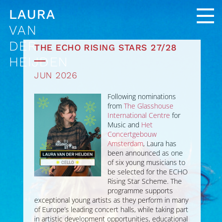
LAURA
VAN
LAURA ANNOUNCED AS ONE OF
DER
THE ECHO RISING STARS 27/28
HEIJDEN
JUN 2026
Following nominations
from
The Glasshouse
International Centre
for
Music and
Het
Concertgebouw
Amsterdam
, Laura has
been announced as one
of six young musicians to
be selected for the ECHO
Rising Star Scheme. The
programme supports
exceptional young artists as they perform in many
of Europe’s leading concert halls, while taking part
in artistic development opportunities, educational