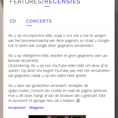
FEATURES/
RECENSIES
CD
CONCERTS
Als u op «Accepteren» klikt, staat u ons toe u toe te voegen
aan het bezoekersaantal van deze pagina's, en staat u Google
KING'S HALL WITH AURORA
toe te doen wat Google doet: gegevens verzamelen.
ORCHESTRA
Als u op «Weigeren» klikt, worden er geen gegevens over uw
BACHTRACK
bezoek verzameld.
Uitzondering: Als u op een YouTube-video klikt om deze af te
spelen. Op deze site begint YouTube pas met het verzamelen
JUNI 2023
van gegevens nadat u op een video hebt geklikt.
ALEXANDER HALL
Als u later van gedachten verandert: verwijder de
ENERGETIC FRESHNESS AND ROBUST EARTHINESS
«gdpr.cookie_consent.ok» cookie en laad de pagina opnieuw.
One of CPE Bach’s three cello concertos (which also
Hoe u dit doet, hangt af van de browser die u gebruikt. Elke
exist in versions for flute and harpsichord) was chosen by
AI-assistent of «google het» zal u helpen. 😉
Laura van der Heijden for her concerto appearance with
Accepteren
Weigeren
Aurora Orchestra conducted by Nicholas Collon.