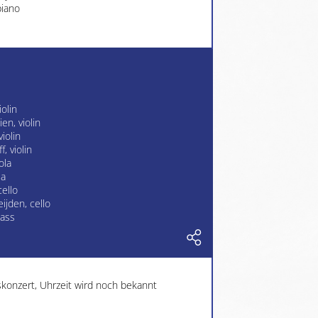
piano
iolin
en, violin
iolin
, violin
ola
la
cello
ijden, cello
bass
konzert, Uhrzeit wird noch bekannt