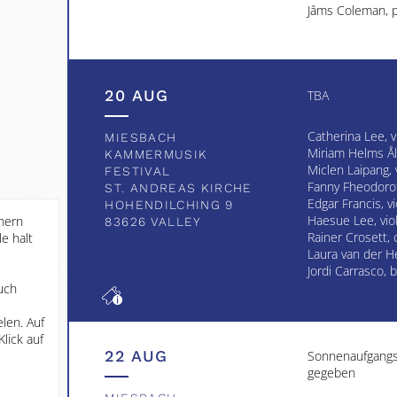
Jâms Coleman, 
20 AUG
TBA
Catherina Lee, v
MIESBACH
Miriam Helms Åli
KAMMERMUSIK
Miclen Laipang, v
FESTIVAL
Fanny Fheodoroff
ST. ANDREAS KIRCHE
Edgar Francis, vi
HOHENDILCHING 9
Haesue Lee, vio
hern
83626 VALLEY
Rainer Crosett, 
e halt
Laura van der He
Jordi Carrasco, 
uch
len. Auf
lick auf
22 AUG
Sonnenaufgangs
gegeben