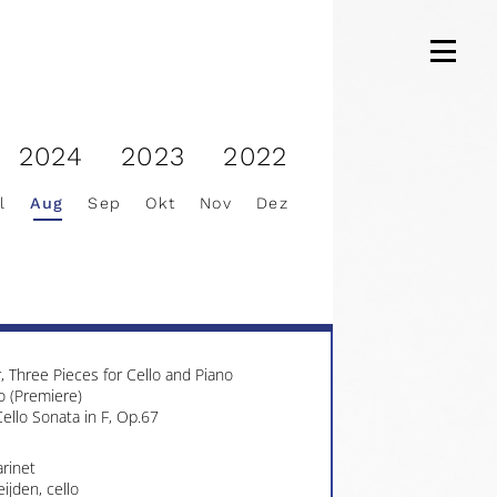
n Bach, Cello Suite No.3 in C, BWV 1009
ijden, cello
2024
2023
2022
ydn, Cello Concerto in C
l
Aug
Sep
Okt
Nov
Dez
Sinfonia
tir, director
ijden, cello
, Three Pieces for Cello and Piano
o (Premiere)
ello Sonata in F, Op.67
arinet
ijden, cello