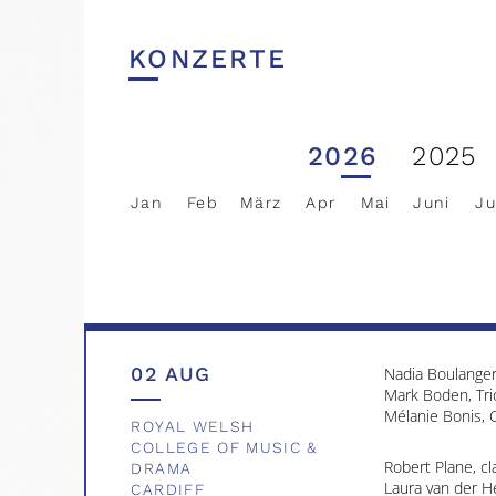
Johann Sebastia
Laura van der He
KONZERTE
2026
2025
26 JUL
Franz Joseph Ha
Jan
Feb
März
Apr
Mai
Juni
Ju
Royal Northern 
RYEDALE FESTIVAL
Eva Thorarinsdot
HOVINGHAM HALL
Laura van der He
YORK
02 AUG
Nadia Boulanger
Mark Boden, Tri
Mélanie Bonis, C
ROYAL WELSH
COLLEGE OF MUSIC &
Robert Plane, cl
DRAMA
Laura van der He
CARDIFF