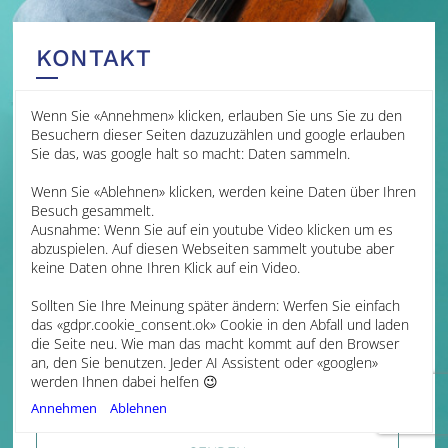
KONTAKT
Wenn Sie «Annehmen» klicken, erlauben Sie uns Sie zu den
NACHRICHT SENDEN
Besuchern dieser Seiten dazuzuzählen und google erlauben
Sie das, was google halt so macht: Daten sammeln.
Ihr Name
Wenn Sie «Ablehnen» klicken, werden keine Daten über Ihren
Besuch gesammelt.
Ausnahme: Wenn Sie auf ein youtube Video klicken um es
abzuspielen. Auf diesen Webseiten sammelt youtube aber
Ihre E-mail
keine Daten ohne Ihren Klick auf ein Video.
Sollten Sie Ihre Meinung später ändern: Werfen Sie einfach
das «gdpr.cookie_consent.ok» Cookie in den Abfall und laden
Ihre Mitteilung
die Seite neu. Wie man das macht kommt auf den Browser
an, den Sie benutzen. Jeder AI Assistent oder «googlen»
werden Ihnen dabei helfen 😉
Annehmen
Ablehnen