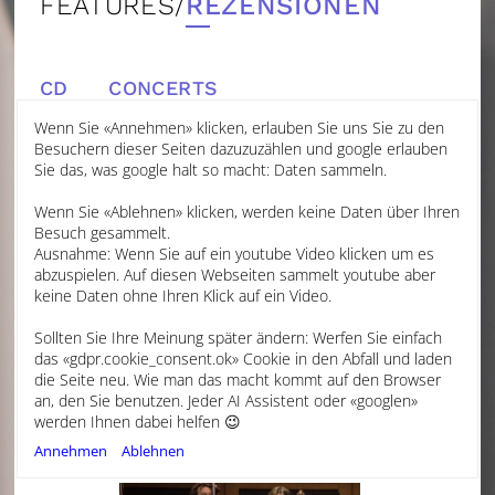
FEATURES/
REZENSIONEN
CD
CONCERTS
Wenn Sie «Annehmen» klicken, erlauben Sie uns Sie zu den
Besuchern dieser Seiten dazuzuzählen und google erlauben
Sie das, was google halt so macht: Daten sammeln.
KING'S HALL WITH AURORA
Wenn Sie «Ablehnen» klicken, werden keine Daten über Ihren
ORCHESTRA
Besuch gesammelt.
BACHTRACK
Ausnahme: Wenn Sie auf ein youtube Video klicken um es
abzuspielen. Auf diesen Webseiten sammelt youtube aber
keine Daten ohne Ihren Klick auf ein Video.
JUNI 2023
ALEXANDER HALL
Sollten Sie Ihre Meinung später ändern: Werfen Sie einfach
das «gdpr.cookie_consent.ok» Cookie in den Abfall und laden
ENERGETIC FRESHNESS AND ROBUST EARTHINESS
die Seite neu. Wie man das macht kommt auf den Browser
One of CPE Bach’s three cello concertos (which also
an, den Sie benutzen. Jeder AI Assistent oder «googlen»
exist in versions for flute and harpsichord) was chosen by
werden Ihnen dabei helfen 😉
Laura van der Heijden for her concerto appearance with
Annehmen
Ablehnen
Aurora Orchestra conducted by Nicholas Collon.